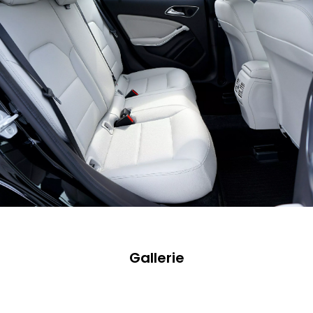
Gallerie